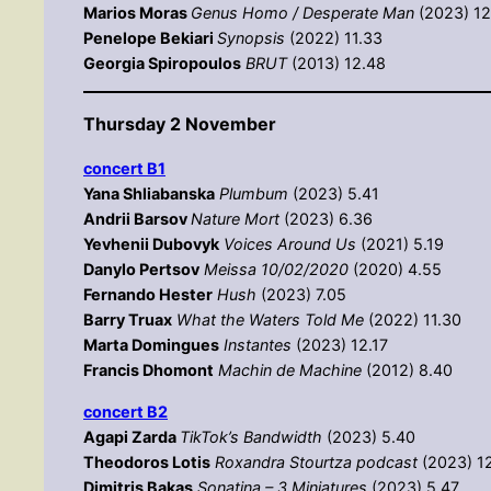
Marios Moras
Genus Homo / Desperate Man
(2023) 12
Penelope Bekiari
Synopsis
(2022) 11.33
Georgia Spiropoulos
BRUT
(2013) 12.48
Thursday 2 November
concert Β1
Yana Shliabanska
Plumbum
(2023) 5.41
Andrii Barsov
Nature Mort
(2023) 6.36
Yevhenii Dubovyk
Voices Around Us
(2021) 5.19
Danylo Pertsov
Meissa 10/02/2020
(2020) 4.55
Fernando Hester
Hush
(2023) 7.05
Barry Truax
What the Waters Told Me
(2022) 11.30
Marta Domingues
Instantes
(2023) 12.17
Francis Dhomont
Machin de Machine
(2012) 8.40
concert Β2
Agapi Zarda
TikTok’s Bandwidth
(2023) 5.40
Theodoros Lotis
Roxandra Stourtza podcast
(2023) 1
Dimitris Bakas
Sonatina – 3 Miniatures
(2023) 5.47