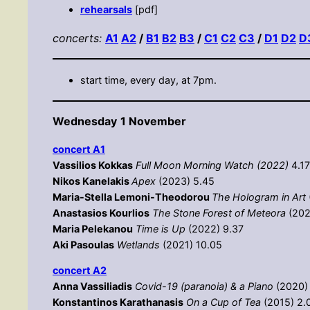
rehearsal
s
[pdf]
concerts:
A1
A2
/
B1
B2
B3
/
C1
C2
C3
/
D1
D2
D
start time, every day, at 7pm.
Wednesday
1 November
concert Α1
Vassilios Kokkas
Full Moon Morning Watch (2022)
4.17
Nikos Kanelakis
Apex
(2023) 5.45
Maria-Stella Lemoni-Theodorou
Τhe Hologram in Art
Anastasios Kourlios
The Stone Forest of Meteora
(202
Maria Pelekanou
Time is Up
(2022) 9.37
Aki Pasoulas
Wetlands
(2021) 10.05
concert Α2
Anna Vassiliadis
Covid-19 (paranoia) & a Piano
(2020) 
Konstantinos Karathanasis
On a Cup of Tea
(2015) 2.