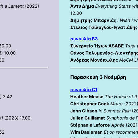
ith a Lament
(2022)
Άντυ Δήμα
Everything Starts wi
12.00
Δημήτρης Μπαρνιάς
I Wish I 
Στέλιος Τσίλογλου-Ιγνατιάδης
συναυλία Β3
20.00
Συνεργείο Ήχων ASABE
Trust
) 10.00
Θάνος Πολυμενέας-Λιοντήρη
00
Ανδρέας Μονόπωλης
MoCM Liv
Παρασκευή 3 Νοέμβρη
συναυλία C1
) 3.42
Heather Mease
The House of th
Christopher Cook
Motor
(2022)
John Gibson
In Summer Rain
(2
t)
(2023) 17.00
Julien Guillamat
Synphonie de 
Stéphanie Laforce
Apnée
(2021
.52
Wim Daeleman
Et on recommen