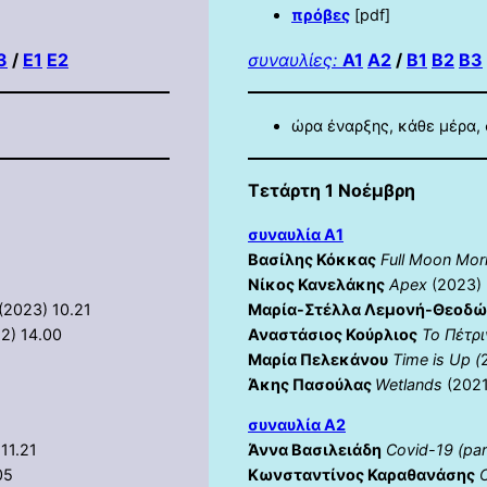
πρόβε
ς
[pdf]
3
/
E1
E2
συναυλίες:
A1
A2
/
B1
B2
B3
ώρα έναρξης, κάθε μέρα, 
Τετάρτη 1 Νοέμβρη
συναυλία Α1
Βασίλης Κόκκας
Full Moon Mor
Νίκος Κανελάκης
Apex
(2023) 
(2023) 10.21
Μαρία-Στέλλα Λεμονή-Θεοδώ
2) 14.00
Αναστάσιος Κούρλιος
Το Πέτρ
Μαρία Πελεκάνου
Time is Up (
Άκης Πασούλας
Wetlands
(2021
συναυλία Α2
11.21
Άννα Βασιλειάδη
Covid-19 (par
05
Κωνσταντίνος Καραθανάσης