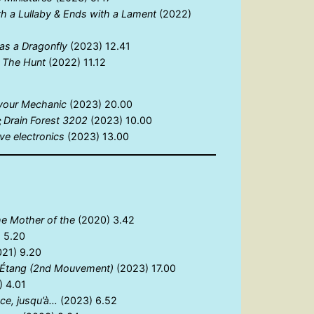
th a Lullaby & Ends with a Lament
(2022)
was a Dragonfly
(2023) 12.41
The Hunt
(2022) 11.12
 your Mechanic
(2023) 20.00
ς
Drain Forest 3202
(2023) 10.00
e electronics
(2023) 13.00
e Mother of the
(2020) 3.42
 5.20
021) 9.20
l’Étang (2nd Mouvement)
(2023) 17.00
) 4.01
ce, jusqu’à…
(2023) 6.52