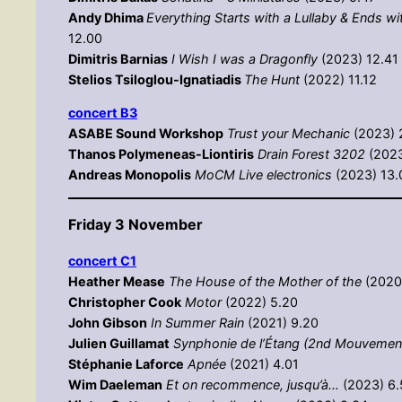
Andy Dhima
Everything Starts with a Lullaby & Ends w
12.00
Dimitris Barnias
I Wish I was a Dragonfly
(2023) 12.41
Stelios Tsiloglou-Ignatiadis
The Hunt
(2022) 11.12
concert Β3
ASABE Sound Workshop
Trust your Mechanic
(2023) 
Thanos Polymeneas-Liontiris
Drain Forest 3202
(2023
Andreas Monopolis
MoCM Live electronics
(2023) 13.
Friday 3 November
concert C1
Heather Mease
The House of the Mother of the
(2020
Christopher Cook
Motor
(2022) 5.20
John Gibson
In Summer Rain
(2021) 9.20
Julien Guillamat
Synphonie de l’Étang (2nd Mouvemen
Stéphanie Laforce
Apnée
(2021) 4.01
Wim Daeleman
Et on recommence, jusqu’à…
(2023) 6