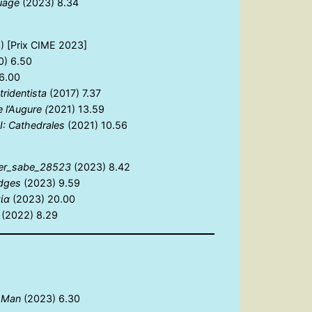
uage
(2023) 8.34
) [Prix CIME 2023]
) 6.50
6.00
tridentista
(2017) 7.37
 l’Augure (
2021) 13.59
II: Cathedrales
(2021) 10.56
izer_sabe_28523
(2023) 8.42
dges
(2023) 9.59
ία
(2023) 20.00
(2022) 8.29
 Man
(2023) 6.30