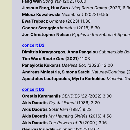
Fang Wan
Song Yun
(2023) 6.00
Jinshuo Feng, Hua Sun
Living Room Drama
(2023) 6.3
Miłosz Kowalewski
Noisebox 1
(2023) 6.55
Ewa Trębacz
Umbrae
(2023) 11.30
Connor Scroggins
Impetus
(2018) 8.30
Jon Christopher Nelson
Ripples in the Fabric of Spac
concert D2
Dimitris Karageorgos, Anna Pangalou
Submersible Bo
Tim Ward
Route One
(2021)
11.03
Panayiotis Kokoras
Useless Box (
2023) 12.00
Andreas Mniestris, Simona Sarchi
Νaturae/Continua
(
Apostolos Loufopoulos, Myrto Korkokiou
Machine G
concert D3
Orestis Karamanlis
GENDIES ’22 (
2022) 3.00
Akis Daoutis
Crystal Forest
(1986) 3.20
Akis Daoutis
Solar Rain
(1987) 9.22
Akis Daoutis
My Haunting Sin(e)s
(2016) 4.58
Akis Daoutis
The Powers of Pi
(2009 ) 3.16
Georgia Kalodiki
Epiphany
(2023) 8.07