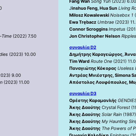
Fang Wan
Song Yun
(2023) 6.0
0
J
inshuo Feng, Hua Sun
Living 
Miłosz Kowalewski
Noisebox 1
Ewa Trębacz
Umbrae
(2023) 11
Connor Scroggins
Impetus
(201
e-Time
(2022) 7.50
Jon Christopher Nelson
Ripples
συναυλία D2
dies
(2023) 10.00
Δημήτρης Καραγεώργος, Άνν
Tim Ward
Route One
(2021) 11.
Παναγιώτης Κόκορας
Useless
2023) 9.00
Αντρέας Μνιέστρης, Simona Sa
un
(2023) 11.00
Απόστολος Λουφόπουλος, Μυ
συναυλία D3
Ορέστης Καραμανλής
GENDIES
Άκης Δαούτης
Crystal Fores
t
(1
Άκης Δαούτης
Solar Rain
(1987)
Άκης Δαούτης
My Haunting Sin
Άκης Δαούτης
The Powers of P
Γεωργία Καλοδίκη
Epiphany
(20