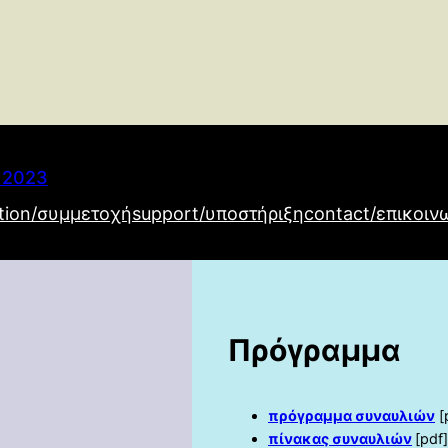
s 2023
ation/συμμετοχή
support/υποστήριξη
contact/επικοιν
Πρόγραμμα
πρόγραμμα συναυλιών
[
πίνακας συναυλιών
[pdf]