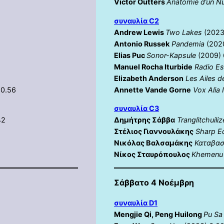
Victor Outters
Anatomie d’un N
συναυλία C2
Andrew Lewis
Two Lakes
(2023
Antonio Russek
Pandemia
(2020
Elias Puc
Sonor-Kapsule
(2009) 
Manuel Rocha Iturbide
Radio Es
Elizabeth Anderson
Les Ailes de
10.56
Annette Vande Gorne
Vox Alia 
συναυλία C3
42
Δημήτρης Σάββα
Tranglitchuil
Στέλιος Γιαννουλάκης
Sharp E
Nικόλας Βαλσαμάκης
Καταβασ
Νίκος Σταυρόπουλος
Khemenu
Σάββατο 4
Νοέμβρη
συναυλία D1
Mengjie Qi, Peng Huilong
Pu Sa