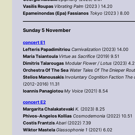
Vasilis Roupas
Vibrating Palm
(2023 ) 14.20
Epameinondas (Epa) Fassianos
Tokyo
(2023 ) 8.00
Sunday 5 November
concert E1
Lefteris Papadimitriou
Carnivalization
(2023) 14.00
Maria Tsiantoula
Virtue as Sacrifice
(2019) 9.51
Dimitris Talarougas
Modular Flower / Lotus
(2023) 4.2
Orchestra Of The Sea
Water Tales Of The Dnieper Rou
Stelios Manousakis
Involuntary Cognition Faction The 
(2012-2016) 11.31
Ioannis Panagiotou
My Voice
(2021) 8.54
concert E2
Margarita Chalakatevaki
K.
(2023) 8.25
Phivos-Angelos Kollias
Cosmodemonia
(2022) 10.51
Costis Frantzis
Abari
(2022) 7.39
Wiktor Mastela
Glassophonie 1
(2021) 6.02