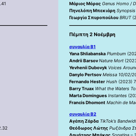
.41
Μάριος Μόρας
Genus Homo / D
Πηνελόπη Μπεκιάρη
Synopsis
Γεωργία Σπυροπούλου
BRUT
(2
Πέμπτη 2 Νοέμβρη
συναυλία Β1
Yana Shliabanska
Plumbum
(202
Andrii Barsov
Nature Mort
(2023
Yevhenii Dubovyk
Voices Aroun
Danylo Pertsov
Meissa 10/02/2
Fernando Hester
Hush
(2023) 7
Barry Truax
What the Waters To
Marta Domingues
Instantes
(202
Francis Dhomont
Machin de Ma
συναυλία Β2
Αγάπη Ζάρδα
TikTok’s Bandwid
2.32
Θεόδωρος Λώτης
Ρωξάνδρα Σ
Δημήτρης Μπάκας
Sonatina – 