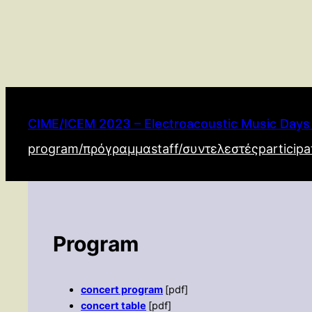
Μετάβαση
στο
περιεχόμενο
CIME/ICEM 2023 – Electroacoustic Music Day
program/πρόγραμμα
staff/συντελεστές
particip
Program
concert program
[pdf]
concert table
[pdf]