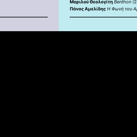
Μαριλού Θεολογίτη
Benthon
(2
Πάνος Αμελίδης
Η Φωνή του Α