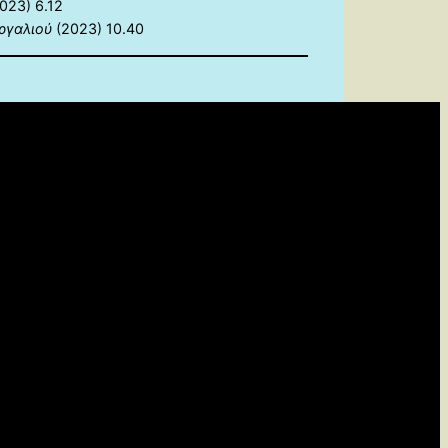
023) 6.12
ργαλιού
(2023) 10.40