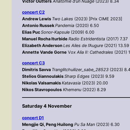
Victor Outters
Anatomie d’un Nuage
(2023) 8.34
concert C2
Andrew Lewis
Two Lakes
(2023) [Prix CIME 2023]
Antonio Russek
Pandemia
(2020) 6.50
Elias Puc
Sonor-Kapsule
(2009) 6.00
Manuel Rocha Iturbide
Radio Estridentista
(2017) 7.37
Elizabeth Anderson
Les Ailes de l’Augure
(2021) 13.59
Annette Vande Gorne
V
ox Alia II: Cathedrales
(2021) 
concert C3
Dimitris Savva
Tranglitchuilizer_sabe_28523
(2023) 8.
Stelios Giannoulakis
Sharp Edges
(2023) 9.59
Nikolas Valsamakis
Katavasia
(2023) 20.00
Nikos Stavropoulos
Khemenu
(2022) 8.29
Saturday 4 November
concert D1
Mengjie Qi, Peng Huilong
Pu Sa Man
(2023) 6.30