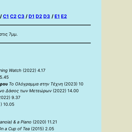
/
C1
C2
C3
/
D1
D2
D3
/
E1
E2
στις 7μμ.
ning Watch
(2022) 4.17
5.45
ρου
Το Ολόγραμμα στην Τέχνη
(2023) 10
ινο Δάσος των Μετεώρων
(2022) 14.00
2022) 9.37
) 10.05
anoia) & a Piano
(2020) 11.21
On a Cup of Tea
(2015) 2.05