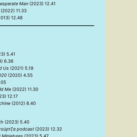
esperate Man
(2023) 12.41
(2022) 11.33
013) 12.48
3) 5.41
) 6.36
d Us
(2021) 5.19
020
(2020) 4.55
.05
ld Me
(2022) 11.30
3) 12.17
chine
(2012) 8.40
th
(2023) 5.40
τούρτζα podcast
(2023) 12.32
3 Miniatures
(2023) 5.47