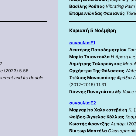
Βασίλης Ρούπας
Vibrating Pal
Επαμεινώνδας Φασιανός
Τόκι
Κυριακή 5 Νοέμβρη
συναυλία E1
Λευτέρης Παπαδημητρίου
Carn
Μαρία Τσιαντούλα
Η Αρετή ως
7
Δημήτρης Ταλαρούγκας
Modul
te
(2023) 5.56
Ορχήστρα Της Θάλασσας
Wate
current and its double
Στέλιος Μανουσάκης
Φράξια Α
(2012-2016) 11.31
Γιάννης Παναγιώτου
My Voice
συναυλία E2
Μαργαρίτα Χαλακατεβάκη
K.
(
Φοίβος-Άγγελος Κόλλιας
Κοσμ
Κωστής Φραντζής
Αμπάρι
(202
Βίκτωρ Μαστέλα
Glassophonie 